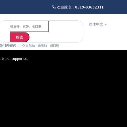

0519-83632311
欢迎致电：
简体中文
搜索
热门关键词：
创面敷贴
输液贴
创口贴
 is not supported.