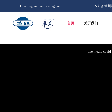
sales@hualiandressing.com
江苏常州


首页
关于我们
This
is
a
The media could n
modal
window.