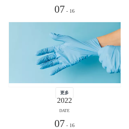
07
- 16
拥
公
司
占
地
面
积
2500
平
更多
方
2022
米，
DATE
员
工
07
- 16
600