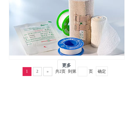
鼓
迅
是
猛
氧
由
增
化
于
长！
锌
高
截
胶
品
止
带、
质
2022
医
和
年，
用
出
公
胶
色
更多
司
带、
的
1
2
»
共2页 到第
页
确定
年
创
客
销
可
户
售
贴、
服
额
创
务，
突
面
我
破
敷
们
10
料、
已
亿
急
经
大