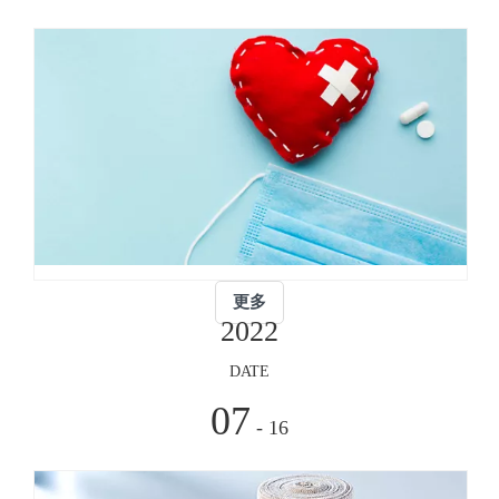
余
人，
“
年
销
公
售
司
额
年
超
销
过
售
4000
额
万
一
美
直
更多
元。
以
2022
我
超
们
DATE
过
的
25%
07
主
- 16
的
要
速
产
率
品