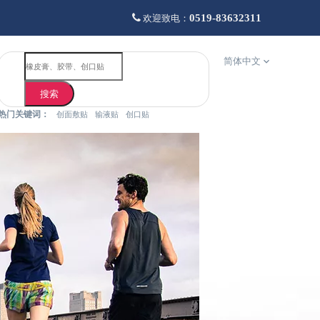

0519-83632311
欢迎致电：
简体中文
搜索
热门关键词：
创面敷贴
输液贴
创口贴