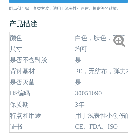
圆点创可贴，各类材质，适用于浅表性小创伤、擦伤等的贴敷。
产品描述
颜色
白色，肤色，等等
尺寸
均可
是否不含乳胶
是
背衬基材
PE，无纺布，弹力布
是否灭菌
是
HS编码
30051090
保质期
3年
特点和用途
用于浅表性小创伤的
证书
CE、FDA、ISO